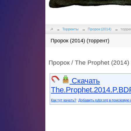
☭
Торренты
Пророк (2014)
торрен
Пророк (2014) (торрент)
Пророк / The Prophet (2014)
Скачать
The.Prophet.2014.P.BDR
Как тут качать?
Добавить rutor.org в поисковую 