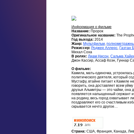
Информация о фильме
Название:
Пророк
Оригинальное название:
The Proph
Год выхода:
2014
Жанр:
Мультфильм
,
полнометражн
Режиссер:
Роджер Аллерс
,
Гаэтан 
Михал Соха
В ролях:
Лиам Нисон
,
Сальма Хайе
Джон Кассир, Ассаф Коэн, Гуннар С
О фильме:
Камила, мать-одиночка, устроилась
политического деятеля, который с
Мустафу, втайне питает к Камиле н
говорить, она доставляет всем уйм
друзья Альмитры — это чайки, она д
появляется напыщенный сержант и с
на родину, весь город охватывает л
поздравляют его со счастливым из
скрывается нечто другое…
Страна:
США, Франция, Канада, Лив