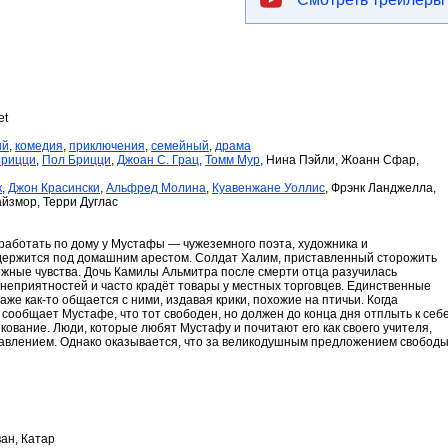
et
ый
,
комедия
,
приключения
,
семейный
,
драма
Брицци
,
Пол Брицци
,
Джоан С. Грац
,
Томм Мур
, Нина Пэйли, Жоанн Сфар,
к
,
Джон Красински
,
Альфред Молина
,
Куавенжане Уоллис
, Фрэнк Ланджелла,
айзмор, Терри Дуглас
 работать по дому у Мустафы — чужеземного поэта, художника и
одержится под домашним арестом. Солдат Халим, приставленный сторожить
ежные чувства. Дочь Камилы Альмитра после смерти отца разучилась
у неприятностей и часто крадёт товары у местных торговцев. Единственные
аже как-то общается с ними, издавая крики, похожие на птичьи. Когда
ообщает Мустафе, что тот свободен, но должен до конца дня отплыть к себ
икование. Люди, которые любят Мустафу и почитают его как своего учителя,
бавлением. Однако оказывается, что за великодушным предложением свобод
ан, Катар