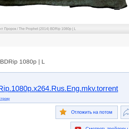
т Пророк / The Prophet (2014) BDRip 1080p | L
 BDRip 1080p | L
ip.1080p.x264.Rus.Eng.mkv.torrent
строку
Отложить на потом
Смотреть трейлеры