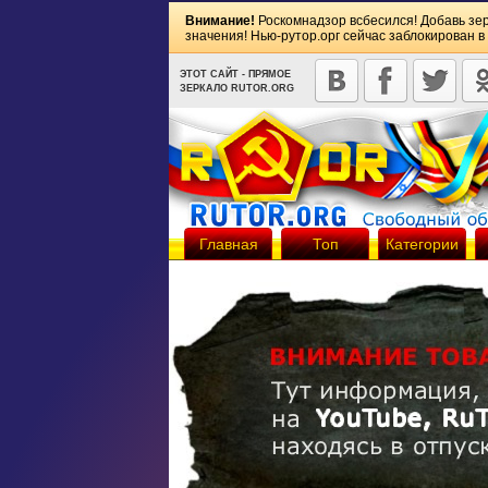
Внимание!
Роскомнадзор всбесился! Добавь зе
значения! Нью-рутор.орг сейчас заблокирован в
ЭТОТ САЙТ - ПРЯМОЕ
ЗЕРКАЛО RUTOR.ORG
Главная
Топ
Категории