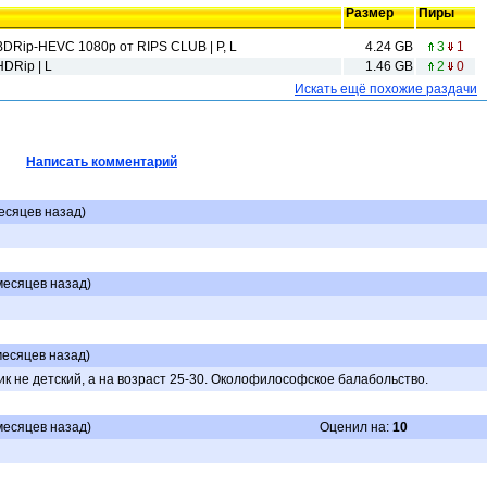
Размер
Пиры
 BDRip-HEVC 1080p от RIPS CLUB | P, L
4.24 GB
3
1
HDRip | L
1.46 GB
2
0
Искать ещё похожие раздачи
Написать комментарий
месяцев назад)
 месяцев назад)
месяцев назад)
к не детский, а на возраст 25-30. Околофилософское балабольство.
 месяцев назад)
Оценил на:
10