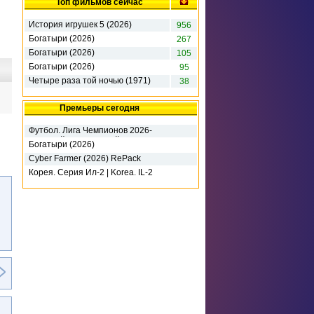
Топ фильмов сейчас
История игрушек 5 (2026)
956
Богатыри (2026)
267
Богатыри (2026)
105
Богатыри (2026)
95
Четыре раза той ночью (1971)
38
Премьеры сегодня
Футбол. Лига Чемпионов 2026-
2027. 3-й кв. раунд. 1-й матч.
Богатыри (2026)
Ференцварош (2026)
Cyber Farmer (2026) RePack
Корея. Серия Ил-2 | Korea. IL-2
Series - Deluxe Edition (2026)