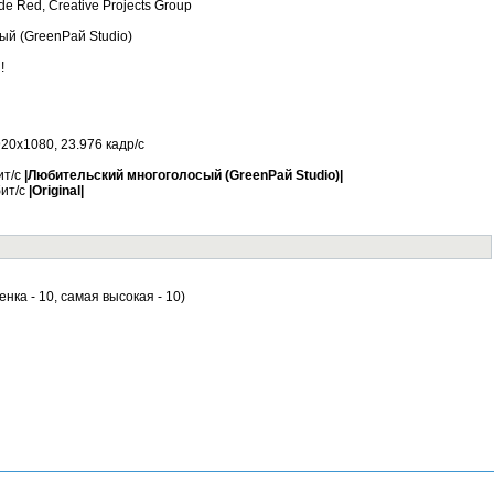
de Red, Creative Projects Group
ый (GreenРай Studio)
!
20x1080, 23.976 кадр/с
ит/с
|Любительский многоголосый (GreenРай Studio)|
бит/с
|Original|
енка - 10, самая высокая - 10)