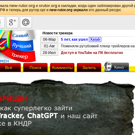
new-rutor.org
xrutor.org
ркала
и
в закладки, когда один заблокирован другой 
 РФ и теперь для рутор.орг и
new-rutor.org зеркало
это данный ресурс
Новости трекера
06-Мар
5 лет, как ушел
Xatab
01-Авг
Поменяли рутубовкий плеер трейлеров на 
28-Июл
Доступ в YouTube на ПК бесплатно
Кино
Всё
Поиск
Комменты
Залить