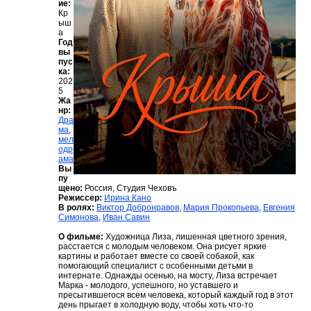
ие:
Кр
ыш
а
Год
вы
пус
ка:
202
5
Жа
нр:
Дра
ма
,
мел
одр
ама
Вы
пу
щено:
Россия, Студия Чеховъ
Режиссер:
Ирина Кано
В ролях:
Виктор Добронравов
,
Мария Прокопьева
,
Евгения
Симонова
,
Иван Савин
О фильме:
Художница Лиза, лишенная цветного зрения,
расстается с молодым человеком. Она рисует яркие
картины и работает вместе со своей собакой, как
помогающий специалист с особенными детьми в
интернате. Однажды осенью, на мосту, Лиза встречает
Марка - молодого, успешного, но уставшего и
пресытившегося всем человека, который каждый год в этот
день прыгает в холодную воду, чтобы хоть что-то