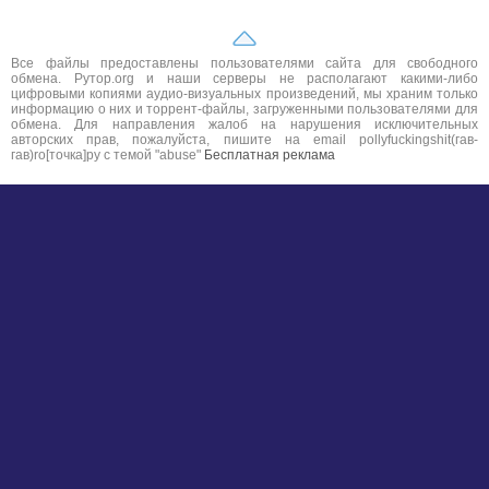
Все файлы предоставлены пользователями сайта для свободного
обмена. Рутор.org и наши серверы не располагают какими-либо
цифровыми копиями аудио-визуальных произведений, мы храним только
информацию о них и торрент-файлы, загруженными пользователями для
обмена. Для направления жалоб на нарушения исключительных
авторских прав, пожалуйста, пишите на email pollyfuckingshit(гав-
гав)ro[точка]ру с темой "abuse"
Бесплатная реклама