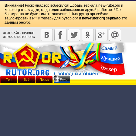
Внимание!
Роскомнадзор всбесился! Добавь зеркала
new-rutor.org
и
xrutor.org
в закладки, когда один заблокирован другой работает! Так
блокировка не будет иметь значения! Нью-рутор.орг сейчас
заблокирован в РФ и теперь для рутор.орг и
new-rutor.org зеркало
это
данный ресурс
ЭТОТ САЙТ - ПРЯМОЕ
ЗЕРКАЛО RUTOR.ORG
Кино
Топ
Всё
Поиск