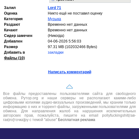
Залил
Lord 71
Оценка
Никто ещё не поставил оценку
Категория
Музыка
Раздают
Временно нет данных
Качают
Временно нет данных
Сидер замечен
(Никогда)
Добавлен
04-06-2026 5:56:03
Размер
97.31 MB (102032466 Bytes)
Добавить в
закладки
Файлы (10)
Написать комментарий
Все файлы предоставлены пользователями сайта для свободного
обмена. Рутор.org и наши серверы не располагают какими-либо
цифровыми копиями аудио-визуальных произведений, мы храним только
информацию о них и торрент-файлы, загруженными пользователями для
обмена. Для направления жалоб на нарушения исключительных
авторских прав, пожалуйста, пишите на email pollyfuckingshit(гав-
гав)ro[точка]ру с темой "abuse"
Бесплатная реклама