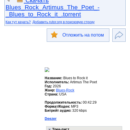
Скачать
Blues_Rock_Artimus_The_Poet_-
_Blues_to_Rock_it_.torrent
Как тут качать?
Добавить rutor.org в поисковую строку
Отложить на потом
Название:
Blues to Rock it
Исполнитель:
Artimus The Poet
Год:
2026
Жанр:
Blues-Rock
Страна:
USA
Продолжительность:
00:42:29
Формат/Кодек:
MP3
Битрейт аудио:
320 kbps
Deezer
Трек-лист