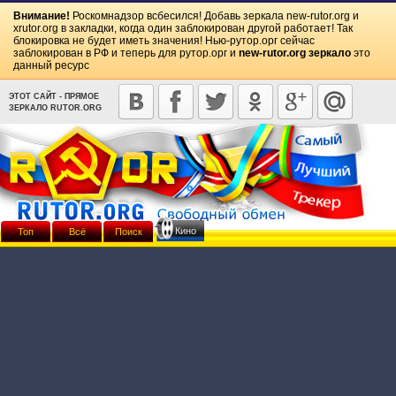
Внимание!
Роскомнадзор всбесился! Добавь зеркала
new-rutor.org
и
xrutor.org
в закладки, когда один заблокирован другой работает! Так
блокировка не будет иметь значения! Нью-рутор.орг сейчас
заблокирован в РФ и теперь для рутор.орг и
new-rutor.org зеркало
это
данный ресурс
ЭТОТ САЙТ - ПРЯМОЕ
ЗЕРКАЛО RUTOR.ORG
Кино
Топ
Всё
Поиск