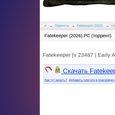
☭
Торренты
Fatekeeper (2026)
то
Fatekeeper (2026) PC (торрент)
Fatekeeper [v 23487 | Early
Скачать Fatekeep
Как тут качать?
Добавить rutor.org в поисковую 