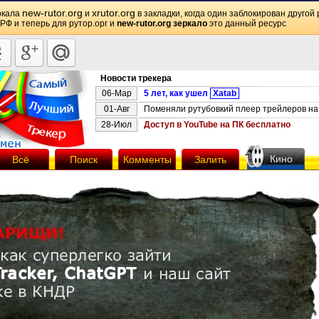
new-rutor.org
xrutor.org
ркала
и
в закладки, когда один заблокирован другой 
 РФ и теперь для рутор.орг и
new-rutor.org зеркало
это данный ресурс
Новости трекера
06-Мар
5 лет, как ушел
Xatab
01-Авг
Поменяли рутубовкий плеер трейлеров на 
28-Июл
Доступ в YouTube на ПК бесплатно
Кино
Всё
Поиск
Комменты
Залить