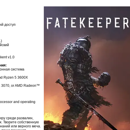
ий доступ
1)
ийский
kent v1.0
ния:
онная система
Amd Ryzen 5 3600X
 3070, or AMD Radeon™
rocessor and operating
иру среди развалин,
. Творите собственную
наний или верного меча.