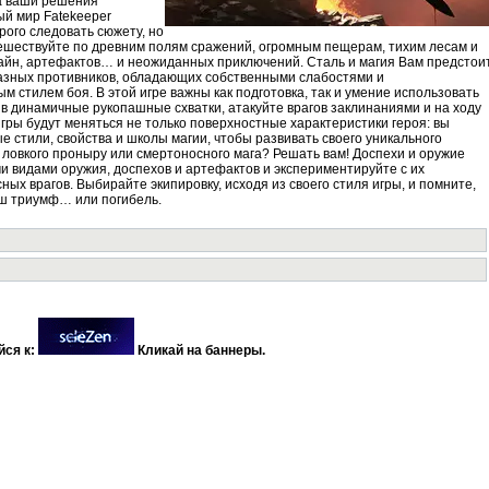
ца ваши решения
ый мир Fatekeeper
рого следовать сюжету, но
ешествуйте по древним полям сражений, огромным пещерам, тихим лесам и
айн, артефактов… и неожиданных приключений. Сталь и магия Вам предстои
азных противников, обладающих собственными слабостями и
м стилем боя. В этой игре важны как подготовка, так и умение использовать
в динамичные рукопашные схватки, атакуйте врагов заклинаниями и на ходу
игры будут меняться не только поверхностные характеристики героя: вы
 стили, свойства и школы магии, чтобы развивать своего уникального
, ловкого проныру или смертоносного мага? Решать вам! Доспехи и оружие
 видами оружия, доспехов и артефактов и экспериментируйте с их
ых врагов. Выбирайте экипировку, исходя из своего стиля игры, и помните,
аш триумф… или погибель.
йся к:
Кликай на баннеры.