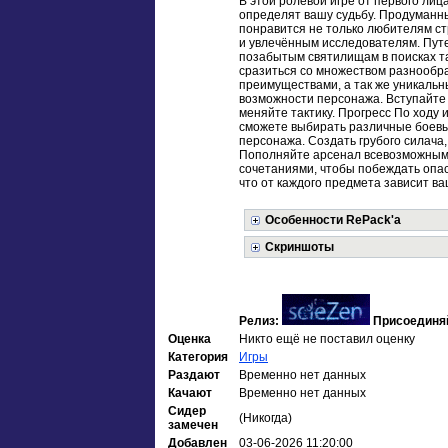
В этой ролевой игре от первого ли
определят вашу судьбу. Продуманн
понравится не только любителям ст
и увлечённым исследователям. Пут
позабытым святилищам в поисках т
сразиться со множеством разнообр
преимуществами, а так же уникальны
возможности персонажа. Вступайте 
меняйте тактику. Прогресс По ходу 
сможете выбирать различные боевые
персонажа. Создать грубого силача
Пополняйте арсенал всевозможными
сочетаниями, чтобы побеждать опасн
что от каждого предмета зависит в
Особенности RePack'а
Скриншоты
Релиз:
Присоединя
Оценка
Никто ещё не поставил оценку
Категория
Игры
Раздают
Временно нет данных
Качают
Временно нет данных
Сидер
(Никогда)
замечен
Добавлен
03-06-2026 11:20:00