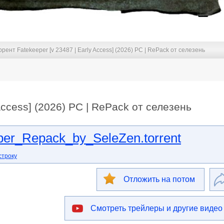
ррент Fatekeeper [v 23487 | Early Access] (2026) PC | RePack от селезень
 Access] (2026) PC | RePack от селезень
er_Repack_by_SeleZen.torrent
строку
Отложить на потом
Смотреть трейлеры и другие видео