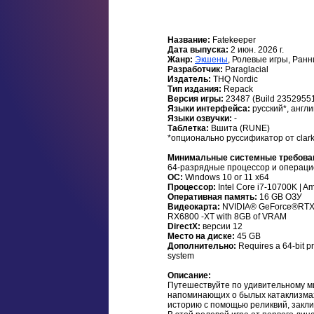
Название:
Fatekeeper
Дата выпуска:
2 июн. 2026 г.
Жанр:
Экшены
, Ролевые игры, Ранн
Разработчик:
Paraglacial
Издатель:
THQ Nordic
Тип издания:
Repack
Версия игры:
23487 (Build 2352955
Языки интерфейса:
русский*, англ
Языки озвучки:
-
Таблетка:
Вшита (RUNE)
*опционально руссификатор от clark
Минимальные системные требова
64-разрядные процессор и операци
ОС:
Windows 10 or 11 x64
Процессор:
Intel Core i7-10700K | 
Оперативная память:
16 GB ОЗУ
Видеокарта:
NVIDIA® GeForce®RTX
RX6800 -XT with 8GB of VRAM
DirectX:
версии 12
Место на диске:
45 GB
Дополнительно:
Requires a 64-bit p
system
Описание:
Путешествуйте по удивительному м
напоминающих о былых катаклизмах
историю с помощью реликвий, закли