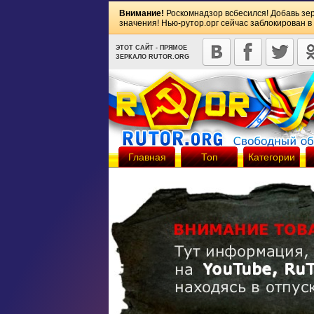
Внимание!
Роскомнадзор всбесился! Добавь зе
значения! Нью-рутор.орг сейчас заблокирован в
ЭТОТ САЙТ - ПРЯМОЕ
ЗЕРКАЛО RUTOR.ORG
Главная
Топ
Категории