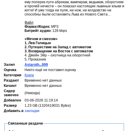
ему поперек пути абрекам, вампирам, ведьмам, оборотням
и прочей нечисти – он показал настоящие львиные клыки и
когти! И уже тогда ни пуля, ни нож, ни колдовство не
способны были остановить Льва из Нового Света…
Файл
Формат/Кодек:
МР3
Битрейт аудио:
128 kbps
«Мечом и смехом»
1. Лев Голицын
2. Путешествие на Запад с автоматом
3. Возвращение на Восток с автоматом
4. Джейн Эйр – охотница на оборотней
5. Проказник
Залил
Astaroth...999
Оценка
Никто ещё не поставил оценку
Категория
Книги
Раздают
Временно нет данных
Качают
Временно нет данных
Сидер
(Никогда)
замечен
Добавлен
03-06-2026 11:19:14
Размер
1.23 GB (1320419031 Bytes)
Добавить в
закладки
Связанные раздачи