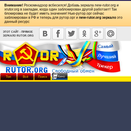
Внимание!
Роскомнадзор всбесился! Добавь зеркала
new-rutor.org
и
xrutor.org
в закладки, когда один заблокирован другой работает! Так
блокировка не будет иметь значения! Нью-рутор.орг сейчас
заблокирован в РФ и теперь для рутор.орг и
new-rutor.org зеркало
это
данный ресурс
ЭТОТ САЙТ - ПРЯМОЕ
ЗЕРКАЛО RUTOR.ORG
Кино
Топ
Всё
Поиск