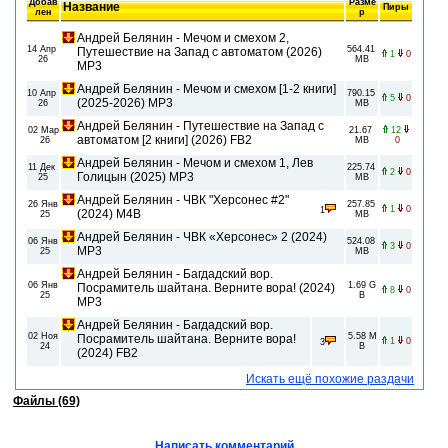
Добав
Разме
Название
Пиры
лен
р
Андрей Белянин - Мечом и смехом 2,
14 Апр
564.41
Путешествие на Запад с автоматом (2026)
1
0
26
MB
МР3
Андрей Белянин - Мечом и смехом [1-2 книги]
10 Апр
790.15
5
0
(2025-2026) МР3
26
MB
Андрей Белянин - Путешествие на Запад с
02 Мар
21.67
12
автоматом [2 книги] (2026) FB2
26
MB
0
Андрей Белянин - Мечом и смехом 1, Лев
11 Дек
225.74
2
0
Голицын (2025) МР3
25
MB
Андрей Белянин - ЧВК "Херсонес #2"
26 Янв
257.85
1
0
1
(2024) М4B
25
MB
Андрей Белянин - ЧВК «Xeрсонеc» 2 (2024)
06 Янв
524.08
3
0
МР3
25
MB
Андрей Белянин - Багдадский вор.
06 Янв
1.69 G
Посрамитель шайтана. Верните вора! (2024)
8
0
25
B
МР3
Андрей Белянин - Багдадский вор.
02 Ноя
5.58 M
Посрамитель шайтана. Верните вора!
1
0
3
24
B
(2024) FB2
Искать ещё похожие раздачи
Файлы (69)
Написать комментарий