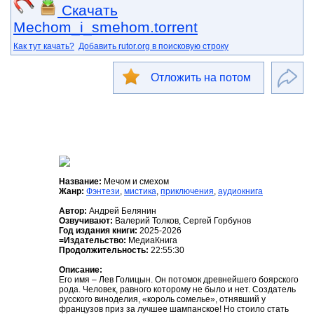
Скачать
Mechom_i_smehom.torrent
Как тут качать?
Добавить rutor.org в поисковую строку
Отложить на потом
Название:
Мечом и смехом
Жанр:
Фэнтези
,
мистика
,
приключения
,
аудиокнига
Автор:
Андрей Белянин
Озвучивают:
Валерий Толков, Сергей Горбунов
Год издания книги:
2025-2026
=Издательство:
МедиаКнига
Продолжительность:
22:55:30
Описание:
Его имя – Лев Голицын. Он потомок древнейшего боярского
рода. Человек, равного которому не было и нет. Создатель
русского виноделия, «король сомелье», отнявший у
французов приз за лучшее шампанское! Но стоило стать