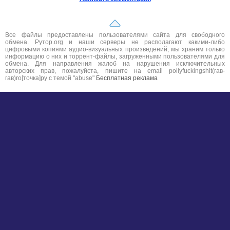
Все файлы предоставлены пользователями сайта для свободного
обмена. Рутор.org и наши серверы не располагают какими-либо
цифровыми копиями аудио-визуальных произведений, мы храним только
информацию о них и торрент-файлы, загруженными пользователями для
обмена. Для направления жалоб на нарушения исключительных
авторских прав, пожалуйста, пишите на email pollyfuckingshit(гав-
гав)ro[точка]ру с темой "abuse"
Бесплатная реклама