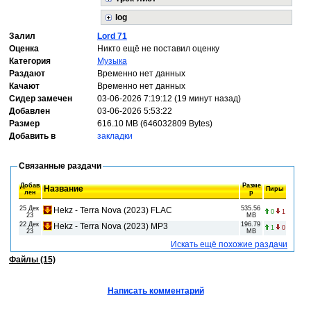
log
Залил
Lord 71
Оценка
Никто ещё не поставил оценку
Категория
Музыка
Раздают
Временно нет данных
Качают
Временно нет данных
Сидер замечен
03-06-2026 7:19:12 (19 минут назад)
Добавлен
03-06-2026 5:53:22
Размер
616.10 MB (646032809 Bytes)
Добавить в
закладки
Связанные раздачи
Добав
Разме
Название
Пиры
лен
р
25 Дек
535.56
Hekz - Terra Nova (2023) FLAC
0
1
23
MB
22 Дек
196.79
Hekz - Terra Nova (2023) MP3
1
0
23
MB
Искать ещё похожие раздачи
Файлы (15)
Написать комментарий