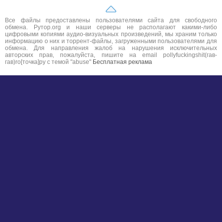
Все файлы предоставлены пользователями сайта для свободного
обмена. Рутор.org и наши серверы не располагают какими-либо
цифровыми копиями аудио-визуальных произведений, мы храним только
информацию о них и торрент-файлы, загруженными пользователями для
обмена. Для направления жалоб на нарушения исключительных
авторских прав, пожалуйста, пишите на email pollyfuckingshit(гав-
гав)ro[точка]ру с темой "abuse"
Бесплатная реклама