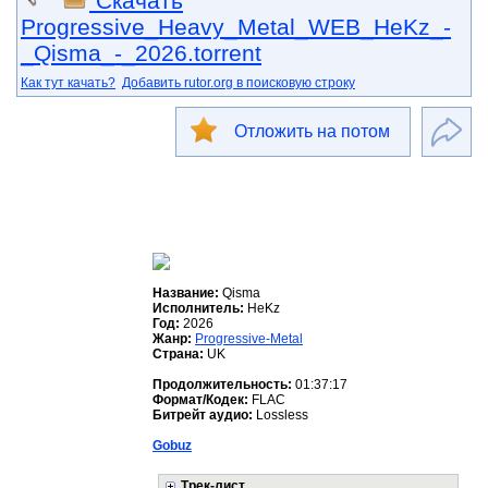
Скачать
Progressive_Heavy_Metal_WEB_HeKz_-
_Qisma_-_2026.torrent
Как тут качать?
Добавить rutor.org в поисковую строку
Отложить на потом
Название:
Qisma
Исполнитель:
HeKz
Год:
2026
Жанр:
Progressive-Metal
Страна:
UK
Продолжительность:
01:37:17
Формат/Кодек:
FLAC
Битрейт аудио:
Lossless
Gobuz
Трек-лист