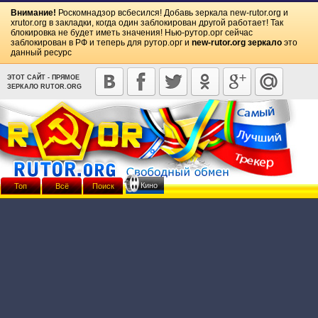
Внимание!
Роскомнадзор всбесился! Добавь зеркала
new-rutor.org
и
xrutor.org
в закладки, когда один заблокирован другой работает! Так
блокировка не будет иметь значения! Нью-рутор.орг сейчас
заблокирован в РФ и теперь для рутор.орг и
new-rutor.org зеркало
это
данный ресурс
ЭТОТ САЙТ - ПРЯМОЕ
ЗЕРКАЛО RUTOR.ORG
Кино
Топ
Всё
Поиск