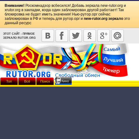
Внимание!
Роскомнадзор всбесился! Добавь зеркала
new-rutor.org
и
xrutor.org
в закладки, когда один заблокирован другой работает! Так
блокировка не будет иметь значения! Нью-рутор.орг сейчас
заблокирован в РФ и теперь для рутор.орг и
new-rutor.org зеркало
это
данный ресурс
ЭТОТ САЙТ - ПРЯМОЕ
ЗЕРКАЛО RUTOR.ORG
Кино
Топ
Всё
Поиск