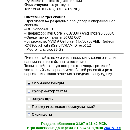
"Русификатор текста"), английский
Язык озвучки
: отсутствует
Таблетка
: вшита (CODEX-RUNE)
Системные требования
:
- Требуются 64-разрядные процессор и операционная
система
- ОС: Windows 10
- Процессор: Intel Core i7-10700K / Amd Ryzen 5 3600X
- Оперативная память: 16 GB ОЗУ
- Видеокарта: NVIDIA GeForce RTX 3070 / AMD Radeon
RX6800 XT with 8GB of VRAM, DirectX 12
- Место на диске: 39 GB
Путешествуйте по удивительному миру среди развалин,
напоминающих о былых катаклизмах.
Творите собственную историю с помощью реликвий,
заклинаний или верного меча. В этой ролевой игре от
первого лица ваши решения определят вашу судьбу.
Особенности игры
Русификатор текста
Запуск игры
Почему игра может не запускаться?
Скриншоты
Раздача обновлена 31.07 в 11:42 МСК.
Игра обновлена до версии 0.1.3/24370 (Build
24475133
)