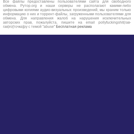
Все файлы предоставлены пользователями сайта для свободного
обмена. Рутор.org и наши серверы не располагают какими-либо
цифровыми копиями аудио-визуальных произведений, мы храним только
информацию о них и торрент-файлы, загруженными пользователями для
обмена. Для направления жалоб на нарушения исключительных
авторских прав, пожалуйста, пишите на email pollyfuckingshit(гав-
гав)ro[точка]ру с темой "abuse"
Бесплатная реклама