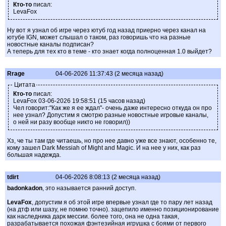
Кто-то
писал:
LevaFox
Ну вот я узнал об игре через ютуб год назад приерно через канал на
ютубе IGN, может слышал о таком, раз говоришь что на разные
новостные каналы подписан?
А теперь для тех кто в теме - кто знает когда полноценная 1.0 выйдет?
Rrage
04-06-2026 11:37:43 (2 месяца назад)
Цитата
Кто-то
писал:
LevaFox 03-06-2026 19:58:51 (15 часов назад)
Чел говорит:"Как же я ее ждал"- очень даже интересно откуда он про
нее узнал? Допустим я смотрю разные новостные игровые каналы,
о ней ни разу вообще никто не говорил))
Хз, че ты там где читаешь, но про нее давно уже все знают, особенно те,
кому зашел Dark Messiah of Might and Magic. И на нее у них, как раз
большая надежда.
tdirt
04-06-2026 8:08:13 (2 месяца назад)
badonkadon
, это называется ранний доступ.
LevaFox
, допустим я об этой игре впервые узнал где то пару лет назад
(на дтф или шазу, не помню точно). зацепило именно позиционирование
как наследника дарк мессии. более того, она не одна такая,
разрабатывается похожая фэнтезийная игрушка с боями от первого