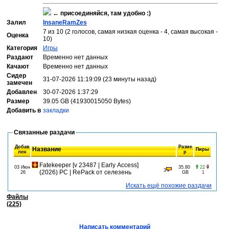
←
присоединяйся, там удобно :)
Залил
InsaneRamZes
7 из 10 (2 голосов, самая низкая оценка - 4, самая высокая -
Оценка
10)
Категория
Игры
Раздают
Временно нет данных
Качают
Временно нет данных
Сидер
31-07-2026 11:19:09 (23 минуты назад)
замечен
Добавлен
30-07-2026 1:37:29
Размер
39.05 GB (41930015050 Bytes)
Добавить в
закладки
Связанные раздачи
Добав
Разме
Название
Пиры
лен
р
Fatekeeper [v 23487 | Early Access]
03 Июн
35.80
22
3
(2026) PC | RePack от селезень
26
GB
1
Искать ещё похожие раздачи
Файлы
(225)
Написать комментарий