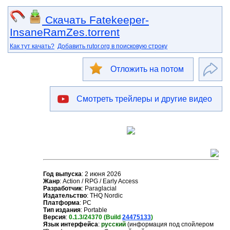
Скачать Fatekeeper-
InsaneRamZes.torrent
Как тут качать?
Добавить rutor.org в поисковую строку
Отложить на потом
Смотреть трейлеры и другие видео
Год выпуска
: 2 июня 2026
Жанр
: Action / RPG / Early Access
Разработчик
: Paraglacial
Издательство
: THQ Nordic
Платформа
: PC
Тип издания
: Portable
Версия
:
0.1.3/24370 (Build
24475133
)
Язык интерфейса
:
русский
(информация под спойлером