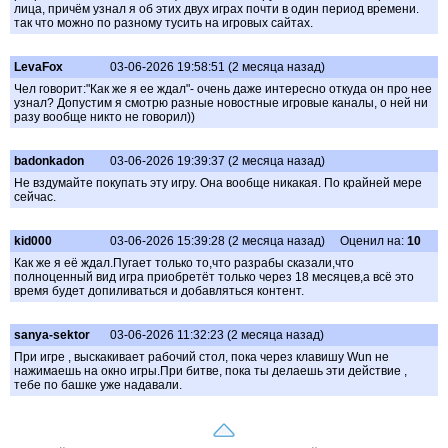
лица, причём узнал я об этих двух играх почти в один период времени.
так что можно по разному тусить на игровых сайтах.
LevaFox
03-06-2026 19:58:51 (2 месяца назад)
Чел говорит:"Как же я ее ждал"- очень даже интересно откуда он про нее
узнал? Допустим я смотрю разные новостные игровые каналы, о ней ни
разу вообще никто не говорил))
badonkadon
03-06-2026 19:39:37 (2 месяца назад)
Не вздумайте покупать эту игру. Она вообще никакая. По крайней мере
сейчас.
kid000
03-06-2026 15:39:28 (2 месяца назад)
Оценил на:
10
Как же я её ждал.Пугает только то,что разрабы сказали,что
полноценный вид игра приобретёт только через 18 месяцев,а всё это
время будет допиливаться и добавляться контент.
sanya-sektor
03-06-2026 11:32:23 (2 месяца назад)
При игре , выскакивает рабочий стол, пока через клавишу Wun не
нажимаешь на окно игры.При битве, пока ты делаешь эти действие ,
тебе по башке уже надавали.