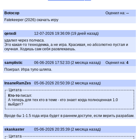
Botocop
Оценил на:
--
Fatekeeper (2026) скачать игру
qenxdi
12-07-2026 19:36:09 (19 дней назад)
удалил через полчаса.
Это какая-то технодемка, а не игра. Красивая, но абсолютно пустая и
скучная. Ходишь сам себя развлекаешь.
samplistic
06-06-2026 17:52:33 (2 месяца назад)
Оценил на:
4
Поиграл. Игра тупо шляпа.
InsaneRamZes
05-06-2026 20:50:39 (2 месяца назад)
Цитата
Кто-то
писал:
А теперь для тех кто в теме - кто знает когда полноценная 1.0
выйдет?
Вроде бы 1-1.5 года игра будет в раннем доступе, если верить разрабам.
skaskaster
05-06-2026 20:35:39 (2 месяца назад)
Цитата