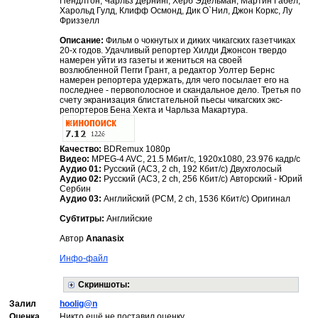
Пендлтон, Чарльз Дёрнинг, Херб Эдельман, Мартин Габел,
Харольд Гулд, Клифф Осмонд, Дик О`Нил, Джон Коркс, Лу
Фриззелл
Описание:
Фильм о чокнутых и диких чикагских газетчиках
20-х годов. Удачливый репортер Хилди Джонсон твердо
намерен уйти из газеты и жениться на своей
возлюбленной Пегги Грант, а редактор Уолтер Бернс
намерен репортера удержать, для чего посылает его на
последнее - первополосное и скандальное дело. Третья по
счету экранизация блистательной пьесы чикагских экс-
репортеров Бена Хекта и Чарльза Макартура.
Качество:
BDRemux 1080p
Видео:
MPEG-4 AVC, 21.5 Мбит/с, 1920x1080, 23.976 кадр/c
Аудио 01:
Русский (AC3, 2 ch, 192 Кбит/с) Двухголосый
Аудио 02:
Русский (AC3, 2 ch, 256 Кбит/с) Авторский - Юрий
Сербин
Аудио 03:
Английский (PCM, 2 ch, 1536 Кбит/с) Оригинал
Субтитры:
Английские
Автор
Ananasix
Инфо-файл
Скриншоты:
Залил
hoolig@n
Оценка
Никто ещё не поставил оценку