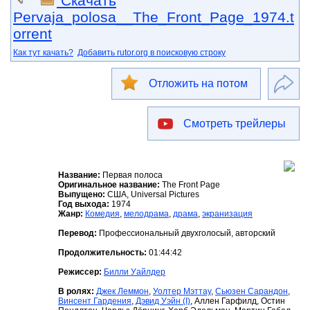
Скачать
Pervaja_polosa__The_Front_Page_1974.t
orrent
Как тут качать?
Добавить rutor.org в поисковую строку
Отложить на потом
Смотреть трейлеры
Название:
Первая полоса
Оригинальное название:
The Front Page
Выпущено:
США, Universal Pictures
Год выхода:
1974
Жанр:
Комедия
,
мелодрама
,
драма
,
экранизация
Перевод:
Профессиональный двухголосый, авторский
Продолжительность:
01:44:42
Режиссер:
Билли Уайлдер
В ролях:
Джек Леммон
,
Уолтер Мэттау
,
Сьюзен Сарандон
,
Винсент Гардения
,
Дэвид Уэйн (I)
, Аллен Гарфилд, Остин