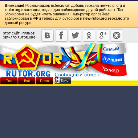
Внимание!
Роскомнадзор всбесился! Добавь зеркала
new-rutor.org
и
xrutor.org
в закладки, когда один заблокирован другой работает! Так
блокировка не будет иметь значения! Нью-рутор.орг сейчас
заблокирован в РФ и теперь для рутор.орг и
new-rutor.org зеркало
это
данный ресурс
ЭТОТ САЙТ - ПРЯМОЕ
ЗЕРКАЛО RUTOR.ORG
Кино
Топ
Всё
Поиск