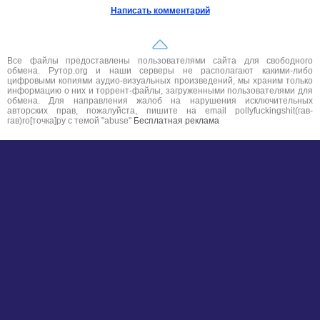
Написать комментарий
Все файлы предоставлены пользователями сайта для свободного
обмена. Рутор.org и наши серверы не располагают какими-либо
цифровыми копиями аудио-визуальных произведений, мы храним только
информацию о них и торрент-файлы, загруженными пользователями для
обмена. Для направления жалоб на нарушения исключительных
авторских прав, пожалуйста, пишите на email pollyfuckingshit(гав-
гав)ro[точка]ру с темой "abuse"
Бесплатная реклама