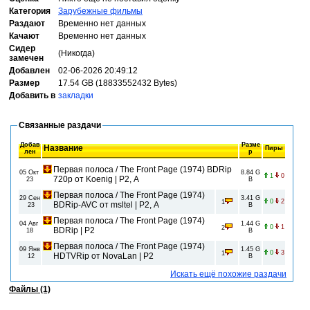
Категория
Зарубежные фильмы
Раздают
Временно нет данных
Качают
Временно нет данных
Сидер
(Никогда)
замечен
Добавлен
02-06-2026 20:49:12
Размер
17.54 GB (18833552432 Bytes)
Добавить в
закладки
Связанные раздачи
Добав
Разме
Название
Пиры
лен
р
Первая полоса / The Front Page (1974) BDRip
05 Окт
8.84 G
1
0
720p от Koenig | P2, A
23
B
Первая полоса / The Front Page (1974)
29 Сен
3.41 G
0
2
1
BDRip-AVC от msltel | P2, A
23
B
Первая полоса / The Front Page (1974)
04 Авг
1.44 G
0
1
2
BDRip | P2
18
B
Первая полоса / The Front Page (1974)
09 Янв
1.45 G
0
3
1
HDTVRip от NovaLan | P2
12
B
Искать ещё похожие раздачи
Файлы (1)