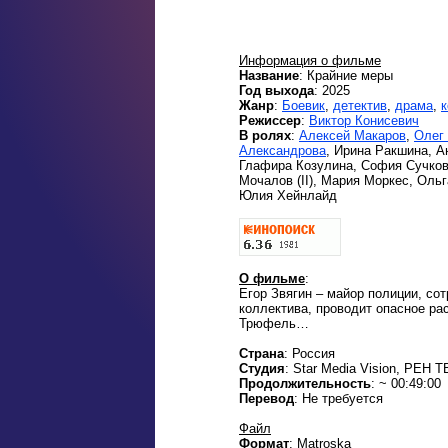
Информация о фильме
Название
: Крайние меры
Год выхода
: 2025
Жанр
:
Боевик
,
детектив
,
драма
,
Режиссер
:
Виктор Конисевич
В ролях
:
Алексей Макаров
,
Олег
Александрова
, Ирина Ракшина, А
Глафира Козулина, София Сучкова
Мочалов (II), Мария Моркес, Оль
Юлия Хейнлайд
О фильме
:
Егор Звягин – майор полиции, со
коллектива, проводит опасное ра
Трюфель…
Страна
: Россия
Студия
: Star Media Vision, РЕН Т
Продолжительность
: ~ 00:49:00
Перевод
: Не требуется
Файл
Формат
: Matroska