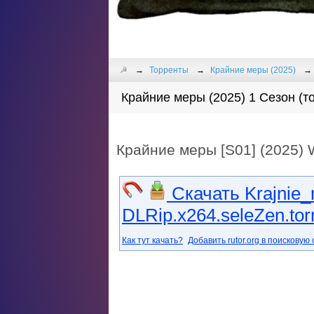
☭
Торренты
Крайние меры (2025)
Крайние меры (2025) 1 Сезон (т
Крайние меры [S01] (2025)
Скачать Krajnie
DLRip.x264.seleZen.tor
Как тут качать?
Добавить rutor.org в поисковую 