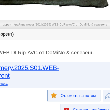
торрент Крайние меры [S01] (2025) WEB-DLRip-AVC от DoMiNo & селезень
оррент)
 WEB-DLRip-AVC от DoMiNo & селезень
_mery.2025.S01.WEB-
rent
строку
Отложить на потом
Смотреть трейлеры