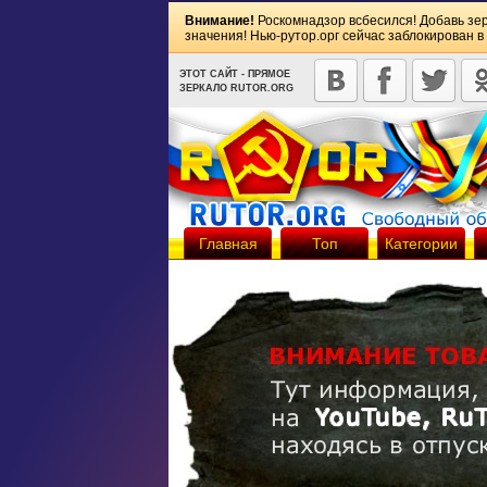
Внимание!
Роскомнадзор всбесился! Добавь зе
значения! Нью-рутор.орг сейчас заблокирован в
ЭТОТ САЙТ - ПРЯМОЕ
ЗЕРКАЛО RUTOR.ORG
Главная
Топ
Категории