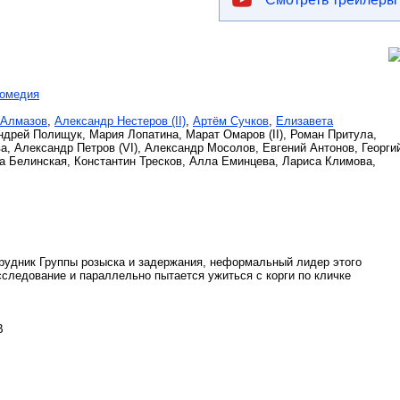
комедия
 Алмазов
,
Александр Нестеров (II)
,
Артём Сучков
,
Елизавета
ндрей Полищук, Мария Лопатина, Марат Омаров (II), Роман Притула,
, Александр Петров (VI), Александр Мосолов, Евгений Антонов, Георги
га Белинская, Константин Тресков, Алла Еминцева, Лариса Климова,
трудник Группы розыска и задержания, неформальный лидер этого
сследование и параллельно пытается ужиться с корги по кличке
В