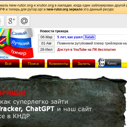
new-rutor.org
xrutor.org
ркала
и
в закладки, когда один заблокирован другой 
 РФ и теперь для рутор.орг и
new-rutor.org зеркало
это данный ресурс
Новости трекера
06-Мар
5 лет, как ушел
Xatab
01-Авг
Поменяли рутубовкий плеер трейлеров на 
28-Июл
Доступ в YouTube на ПК бесплатно
Кино
Всё
Поиск
Комменты
Залить