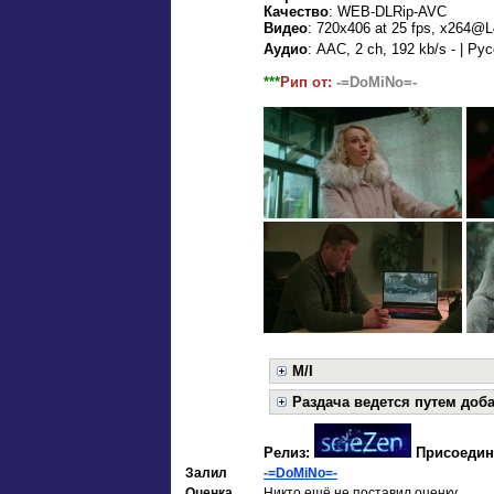
Качество
: WEB-DLRip-AVC
Видео
: 720x406 at 25 fps, x264@L
Аудио
: ААС, 2 ch, 192 kb/s - | Ру
***
Рип от:
-=DoMiNo=-
M/I
Раздача ведется путем доб
Релиз:
Присоедин
Залил
-=DoMiNo=-
Оценка
Никто ещё не поставил оценку