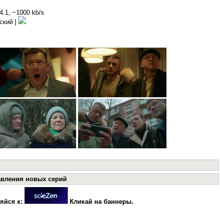
4.1, ~1000 kb/s
сский |
авления новых серий
яйся к:
Кликай на баннеры.