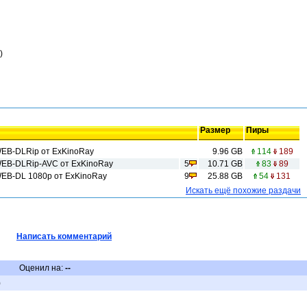
)
Размер
Пиры
WEB-DLRip от ExKinoRay
9.96 GB
114
189
WEB-DLRip-AVC от ExKinoRay
5
10.71 GB
83
89
WEB-DL 1080p от ExKinoRay
9
25.88 GB
54
131
Искать ещё похожие раздачи
Написать комментарий
Оценил на:
--
)