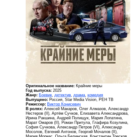
Оригинальное название:
Крайние меры
Год выпуска:
2025
Жанр:
Боевик
,
детектив
,
драма
,
комедия
Выпущено:
Россия, Star Media Vision, РЕН ТВ
Режиссер:
Виктор Конисевич
В ролях:
Алексей Макаров, Олег Алмазов, Александр
Нестеров (II), Артём Сучков, Елизавета Александрова,
Ирина Ракшина, Андрей Полищук, Мария Лопатина,
Марат Омаров (II), Роман Притула, Глафира Козулина,
София Сучкова, Александр Петров (VI), Александр
Мосолов, Евгений Антонов, Георгий Мочалов (II),
Мария Моркес, Ольга Белинская, Константин Тресков,