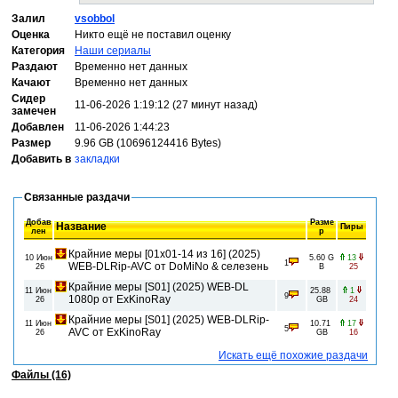
Залил
vsobbol
Оценка
Никто ещё не поставил оценку
Категория
Наши сериалы
Раздают
Временно нет данных
Качают
Временно нет данных
Сидер
11-06-2026 1:19:12 (27 минут назад)
замечен
Добавлен
11-06-2026 1:44:23
Размер
9.96 GB (10696124416 Bytes)
Добавить в
закладки
Связанные раздачи
Добав
Разме
Название
Пиры
лен
р
Крайние меры [01x01-14 из 16] (2025)
10 Июн
5.60 G
13
1
WEB-DLRip-AVC от DoMiNo & селезень
26
B
25
Крайние меры [S01] (2025) WEB-DL
11 Июн
25.88
1
9
1080p от ExKinoRay
26
GB
24
Крайние меры [S01] (2025) WEB-DLRip-
11 Июн
10.71
17
5
AVC от ExKinoRay
26
GB
16
Искать ещё похожие раздачи
Файлы (16)