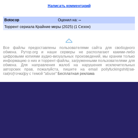
Написать комментарий
Botocop
Оценил на:
--
Торрент сериала Крайние меры (2025) (1 Сезон)
Все файлы предоставлены пользователями сайта для свободного
обмена. Рутор.org и наши серверы не располагают какими-либо
цифровыми копиями аудио-визуальных произведений, мы храним только
информацию о них и торрент-файлы, загруженными пользователями для
обмена. Для направления жалоб на нарушения исключительных
авторских прав, пожалуйста, пишите на email pollyfuckingshit(гав-
гав)ro[точка]ру с темой "abuse"
Бесплатная реклама