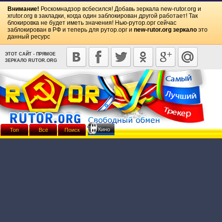
Внимание!
Роскомнадзор всбесился! Добавь зеркала
new-rutor.org
и
xrutor.org
в закладки, когда один заблокирован другой работает! Так
блокировка не будет иметь значения! Нью-рутор.орг сейчас
заблокирован в РФ и теперь для рутор.орг и
new-rutor.org зеркало
это
данный ресурс
ЭТОТ САЙТ - ПРЯМОЕ
ЗЕРКАЛО RUTOR.ORG
Кино
Топ
Всё
Поиск